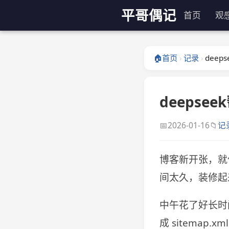
平哥偶记
首页
观
🏠
首页
记录
dee
›
›
deepse
📅
📁
2026-01-16
记
博客新开张，就
间太久，装修起
中午花了好长时间
成 sitema