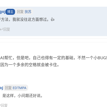
goj
回复
扶苏
博主
好方法，我就没往这方面想过。👍
↩
回复
AI帮忙，但是吧，自己也得有一定的基础，不然一个小BU
会因为一个多余的空格就会被卡住。
oj
回复
EDTMPA
，是这样，小问题还好说。
↩
回复