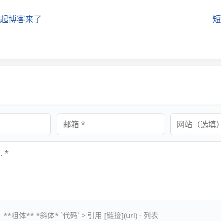
起博客来了
短
邮箱
网站
**粗体** *斜体* `代码` > 引用 [链接](url) - 列表