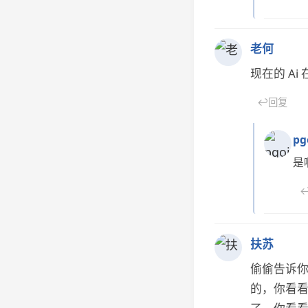
老何
现在的 A
↩
回复
pg
是
扶苏
偷偷告诉你
的，你看看