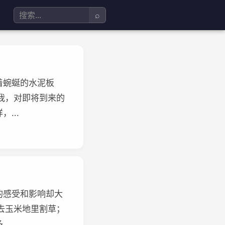
⌕
着蜿蜒的水泥板
我，对即将到来的
...
的感受和影响却大
去玉米地里割草；
..