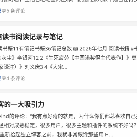
💬
录
6 条评论
微信读书阅读记录与笔记
阅读书籍11有笔记书籍36笔记总数 📖 2026年七月 阅读书籍
灰尘》李银河12 2《生死疲劳【中国诺奖得主代表作】》莫
译注）》刘义庆3 4《大宋...
💬
录
4 条评论
客的一大吸引力
vind的评论：“我有点好奇的就是，为什么你们都总喜欢自己
经相对成熟稳定，很多用户，很多主题和插件的系统不好吗？
重新拾起独立博客之前，我就非常眼馋那些用 H...