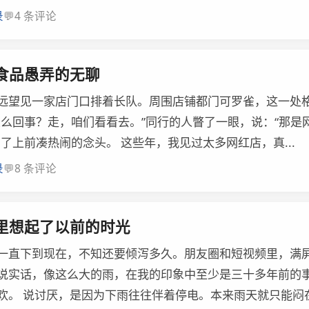
💬
录
4 条评论
食品愚弄的无聊
远望见一家店门口排着长队。周围店铺都门可罗雀，这一处
怎么回事？走，咱们看看去。”同行的人瞥了一眼，说：“那是
了上前凑热闹的念头。 这些年，我见过太多网红店，真...
💬
录
8 条评论
里想起了以前的时光
一直下到现在，不知还要倾泻多久。朋友圈和短视频里，满
说实话，像这么大的雨，在我的印象中至少是三十多年前的
欢。 说讨厌，是因为下雨往往伴着停电。本来雨天就只能闷在.