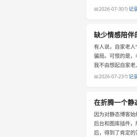
📅
📁
2026-07-30
记
缺少情感陪伴
有人说，自家老人
骗局。可恨的是，
我不由想起自家老
📅
📁
2026-07-23
记
在折腾一个静
因为对静态博客始终
后台和图库插件，所
后，得到了肯定的答复