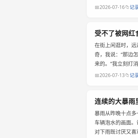
📅
📁
2026-07-16
记
受不了被网红
在街上闲逛时，远
奇，我说：“那边
来的。”我立刻打消
📅
📁
2026-07-13
记
连续的大暴雨
暴雨从昨晚十点多
车辆泡水的画面。
对下雨既讨厌又喜