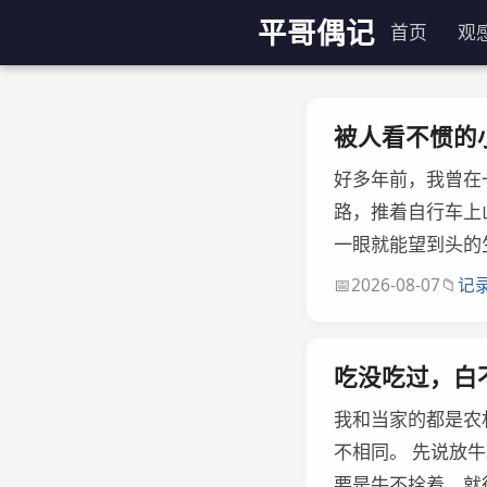
平哥偶记
首页
观
分类：记
被人看不惯的
好多年前，我曾在
路，推着自行车上
一眼就能望到头的
📅
📁
2026-08-07
记
吃没吃过，白
我和当家的都是农
不相同。 先说放
要是牛不拴着，就