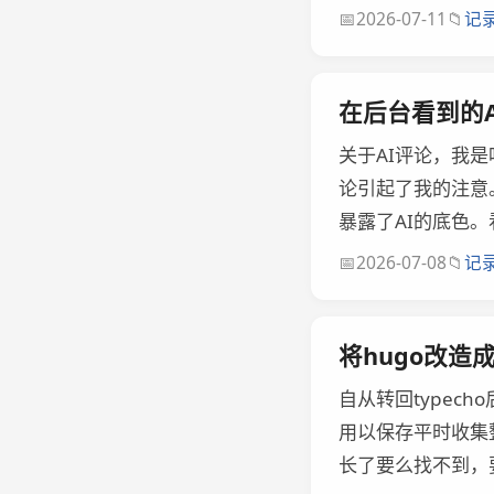
📅
📁
2026-07-11
记
在后台看到的A
关于AI评论，我
论引起了我的注意
暴露了AI的底色。看
📅
📁
2026-07-08
记
将hugo改造
自从转回typec
用以保存平时收集
长了要么找不到，