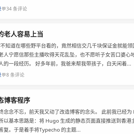
💬
录
34 条评论
的老人容易上当
“不知道在哪些野平台看的，竟然相信交几千块保证金就能领
老人宁愿信那些主播吹得天花乱坠，也不愿听子女苦口婆心地
人的一段经历。 好多年前，我爸来帮我带孩子，白天闲着...
💬
录
8 条评论
态博客程序
念念不忘，前天我又动了改造博客的念头。 此前我已经为 H
以基本思路是：将 Hugo 生成的静态页面直接推送到香港主机
。于是着手将Typecho 的主题...