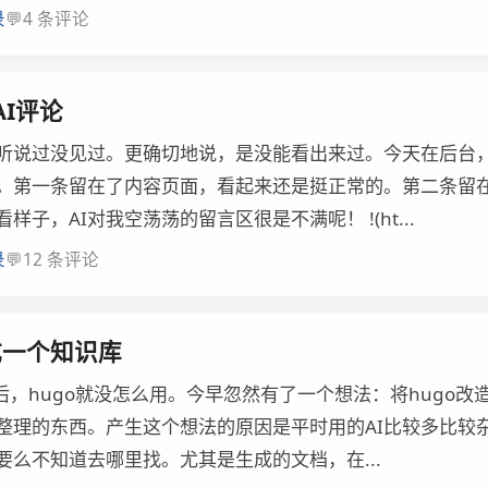
💬
录
4 条评论
I评论
是听说过没见过。更确切地说，是没能看出来过。今天在后台
。第一条留在了内容页面，看起来还是挺正常的。第二条留
样子，AI对我空荡荡的留言区很是不满呢！ !(ht...
💬
录
12 条评论
成一个知识库
ho后，hugo就没怎么用。今早忽然有了一个想法：将hugo
整理的东西。产生这个想法的原因是平时用的AI比较多比较
要么不知道去哪里找。尤其是生成的文档，在...