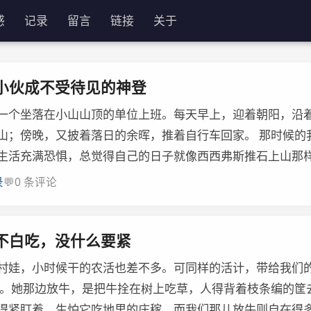
感
记录
留言
链接
关于
录
小伙成不受待见的神登
一个坐落在小山山顶的单位上班。每天早上，迎着朝阳，沿
山；傍晚，又披着落日的余晖，推着自行车回家。 那时候的
生活充满恐惧，总觉得自己的日子就像西西弗斯推石上山那样，
💬
录
0 条评论
不白吃，没什么要紧
村娃，小时候干的农活也差不多。可同样的活计，带给我们
牛。她那边放牛，是把牛拴在树上吃草，人得背着枝条编的筐
得紧盯着，生怕它吃地里的庄稼。而我们那儿放牛则自在得多.