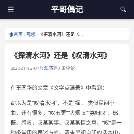
平哥偶记
☰
🔍
🏠
首页
观感
《探清水河》还是《叹清水河》
›
›
《探清水河》还是《叹清水河》
📅
2021-12-01
📁
观感
💬
0 条评论
在王国华的文章《文学点滴录》中看到：
窃以为是“叹清水河”，不是“探”。类似民间小
曲，还有很多，“叹五更”“大烟叹”“寡妇叹”，感
慨、感叹，叹某某事、叹某某情之意。“叹”是一
种极常用的表述方式。清末民初自印的话本中，