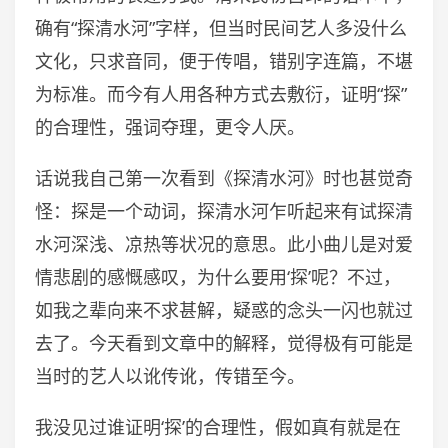
确有“探清水河”字样，但当时民间艺人多没什么
文化，只求音同，便于传唱，错别字连篇，不堪
为标准。而今有人用各种方式去敷衍，证明“探”
的合理性，强词夺理，更令人厌。
话说我自己第一次看到《探清水河》时也甚觉奇
怪：探是一个动词，探清水河乍听起来有试探清
水河深浅、凉热等状况的意思。此小曲儿是对爱
情悲剧的感慨感叹，为什么要用‘探’呢？不过，
如我之辈向来不求甚解，疑惑的念头一闪也就过
去了。今天看到文章中的解释，觉得极有可能是
当时的艺人以讹传讹，传错至今。
我没见过谁证明‘探’的合理性，假如真有就是在