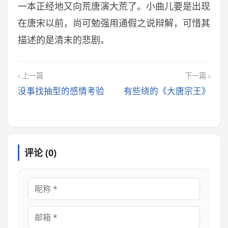
一本正经地又向荒唐演大荒了。小曲儿要是出现
在唐宋以前，尚可勉强用通假之说辩解，可惜其
描述的是清末的悲剧。
‹ 上一篇
下一篇 ›
没事找抽型的感情考验
有些绕的《大唐宗王》
评论 (0)
昵称
邮箱