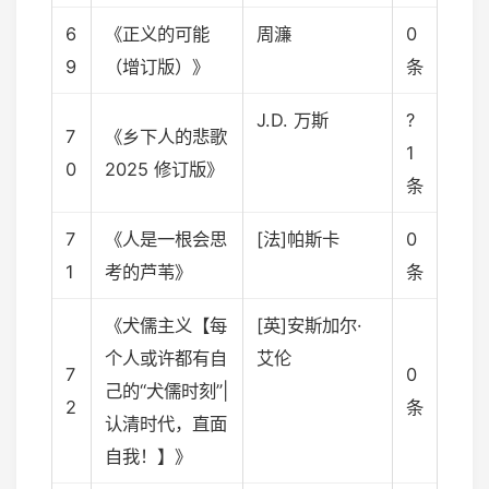
6
《正义的可能
周濂
0
9
（增订版）》
条
J.D. 万斯
?
7
《乡下人的悲歌
1
0
2025 修订版》
条
7
《人是一根会思
[法]帕斯卡
0
1
考的芦苇》
条
《犬儒主义【每
[英]安斯加尔·
个人或许都有自
艾伦
7
0
己的“犬儒时刻”|
2
条
认清时代，直面
自我！】》