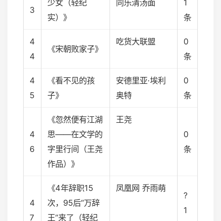
少女（轻纪
同乐清汤面
1
3
实）》
条
4
吃货大联盟
0
《宋朝败家子》
4
条
4
《看不见的孩
安德里亚·埃利
0
5
子》
奥特
条
《忽然便有江湖
王尧
4
思——在文学的
0
6
字里行间（王尧
条
作品）》
《4年辞职15
凤凰网 乔雨萌
?
4
次，95后“万辞
1
7
王”来了（轻纪