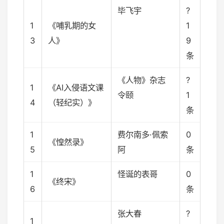
毕飞宇
?
1
《哺乳期的女
1
3
人》
9
条
《人物》杂志
?
1
《AI入侵语文课
令颐
1
4
（轻纪实）》
条
1
费尔南多·佩索
0
《惶然录》
5
阿
条
1
怪诞的表哥
0
《终宋》
6
条
张大春
?
1