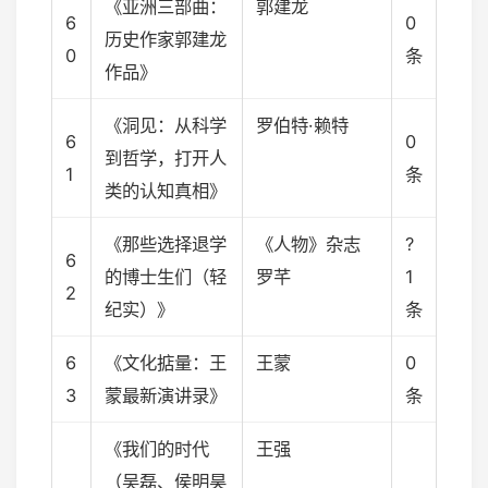
《亚洲三部曲：
郭建龙
6
0
历史作家郭建龙
0
条
作品》
《洞见：从科学
罗伯特·赖特
6
0
到哲学，打开人
1
条
类的认知真相》
《那些选择退学
《人物》杂志
?
6
的博士生们（轻
罗芊
1
2
纪实）》
条
6
《文化掂量：王
王蒙
0
3
蒙最新演讲录》
条
《我们的时代
王强
（吴磊、侯明昊