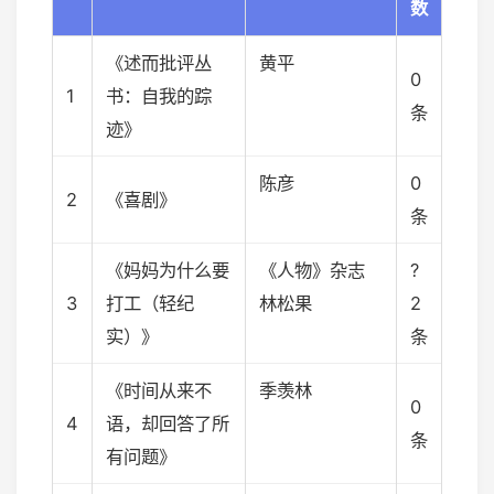
数
《述而批评丛
黄平
0
1
书：自我的踪
条
迹》
陈彦
0
2
《喜剧》
条
《妈妈为什么要
《人物》杂志
?
3
打工（轻纪
林松果
2
实）》
条
《时间从来不
季羡林
0
4
语，却回答了所
条
有问题》