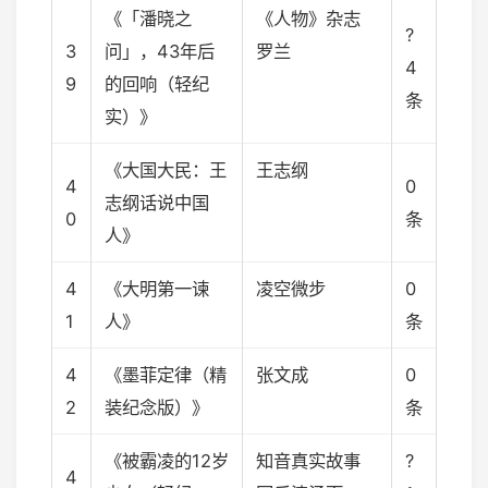
《「潘晓之
《人物》杂志
?
3
问」，43年后
罗兰
4
9
的回响（轻纪
条
实）》
《大国大民：王
王志纲
4
0
志纲话说中国
0
条
人》
4
《大明第一谏
凌空微步
0
1
人》
条
4
《墨菲定律（精
张文成
0
2
装纪念版）》
条
《被霸凌的12岁
知音真实故事
?
4