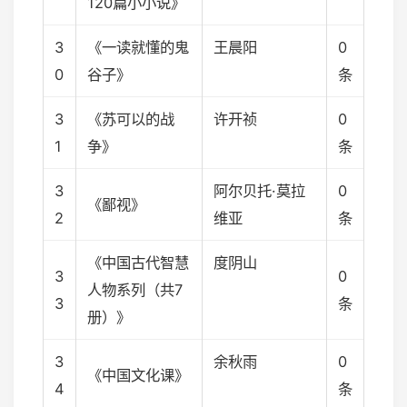
120篇小小说》
3
《一读就懂的鬼
王晨阳
0
0
谷子》
条
3
《苏可以的战
许开祯
0
1
争》
条
3
阿尔贝托·莫拉
0
《鄙视》
2
维亚
条
《中国古代智慧
度阴山
3
0
人物系列（共7
3
条
册）》
3
余秋雨
0
《中国文化课》
4
条