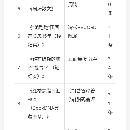
周涛
0
5
《周涛散文》
条
《“范跑跑”围困
冷杉RECORD
?
6
范美忠15年（轻
陈龙
1
纪实）》
条
《谁在给你的脑
正面连接 张苹
?
7
子“投毒”？（轻
4
纪实）》
条
《红楼梦脂评汇
[清]曹雪芹著
?
校本
[清]脂砚斋评
8
1
（BookDNA典
条
藏书系）》