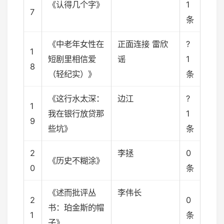
《认得几个字》
1
7
条
《中老年女性在
正面连接 雷欣
?
1
短剧里相信爱
谣
1
8
（轻纪实）》
条
《这行水太深：
边江
?
1
我在银行放贷那
1
9
些坑》
条
2
李拯
0
《历史不糊涂》
0
条
《述而批评丛
李伟长
2
0
书：珀金斯的帽
1
条
子》