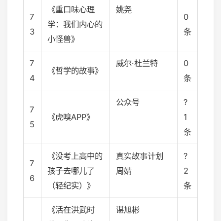
《重口味心理
姚尧
7
0
学：我们内心的
3
条
小怪兽》
7
威尔·杜兰特
0
《哲学的故事》
4
条
公众号
?
7
《虎嗅APP》
1
5
条
《没考上高中的
真实故事计划
?
7
孩子去哪儿了
周婧
2
6
（轻纪实）》
条
《活在洪武时
谌旭彬