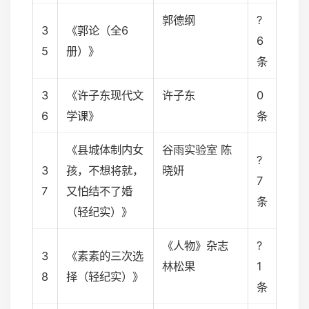
郭德纲
?
3
《郭论（全6
6
5
册）》
条
3
《许子东现代文
许子东
0
6
学课》
条
《县城体制内女
谷雨实验室 陈
?
3
孩，不想将就，
晓妍
7
7
又怕结不了婚
条
（轻纪实）》
《人物》杂志
?
3
《素素的三次选
林松果
1
8
择（轻纪实）》
条