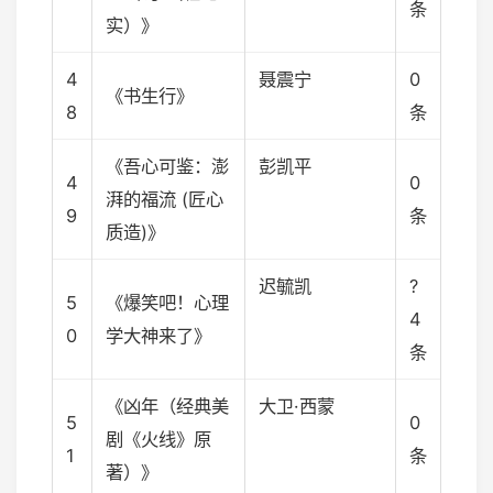
条
实）》
4
聂震宁
0
《书生行》
8
条
《吾心可鉴：澎
彭凯平
4
0
湃的福流 (匠心
9
条
质造)》
迟毓凯
?
5
《爆笑吧！心理
4
0
学大神来了》
条
《凶年（经典美
大卫·西蒙
5
0
剧《火线》原
1
条
著）》