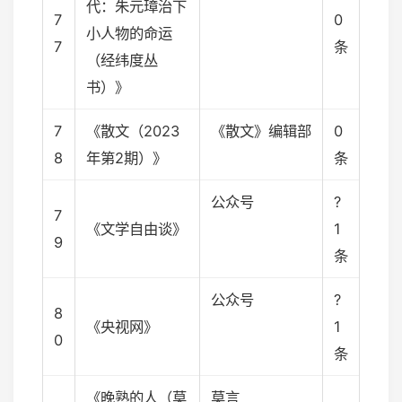
代：朱元璋治下
7
0
小人物的命运
7
条
（经纬度丛
书）》
7
《散文（2023
《散文》编辑部
0
8
年第2期）》
条
公众号
?
7
《文学自由谈》
1
9
条
公众号
?
8
《央视网》
1
0
条
《晚熟的人（莫
莫言