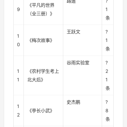
路遥
?
《平凡的世界
9
1
（全三册）》
条
王跃文
?
1
《梅次故事》
1
0
条
谷雨实验室
?
1
《农村学生考上
2
1
北大后》
1
条
史杰鹏
?
1
《亭长小武》
8
2
条