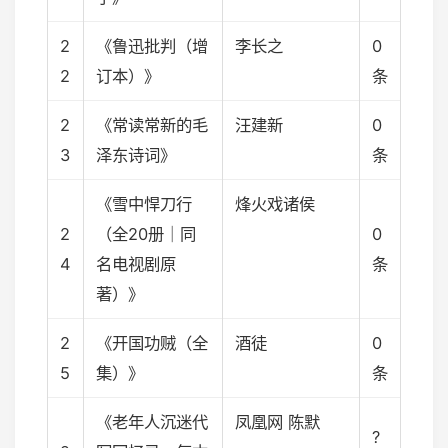
2
《鲁迅批判（增
李长之
0
2
订本）》
条
2
《常读常新的毛
汪建新
0
3
泽东诗词》
条
《雪中悍刀行
烽火戏诸侯
2
（全20册｜同
0
4
名电视剧原
条
著）》
2
《开国功贼（全
酒徒
0
5
集）》
条
《老年人沉迷代
凤凰网 陈默
?