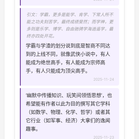
引文：学霸，更多是能学、肯学、下常人所不
能之功夫刻苦学，最终成绩斐然；而学神，更
多则是乐学、博学、自由驰骋学海逍遥学，最
终亦四处开花。
学霸与学渣的划分说到底是智商不同达
到的上线不同，就像武侠小说中，有人
能成为绝世高手，有人能成为宗师高
手，有人只能成为顶尖高手。
2025-11-24
‘幽默中传播知识、玩笑间领悟思想’，也
希望能有作者以此为目的撰写其它学科
（如数学、物理、化学、哲学）或者其
它行业（如军事、经济）大拿们的逸闻
趣事。
2025-11-23