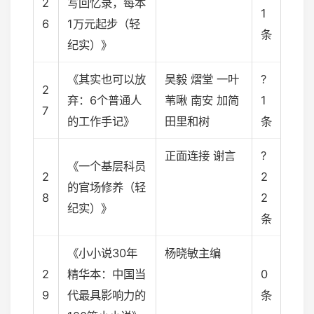
2
写回忆录，每本
1
6
1万元起步（轻
条
纪实）》
《其实也可以放
吴毅 熠堂 一叶
?
2
弃：6个普通人
苇啾 南安 加简
1
7
的工作手记》
田里和树
条
正面连接 谢言
?
《一个基层科员
2
2
的官场修养（轻
8
2
纪实）》
条
《小小说30年
杨晓敏主编
2
精华本：中国当
0
9
代最具影响力的
条