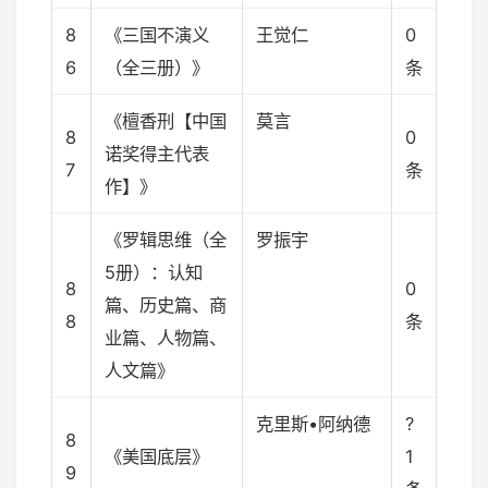
8
《三国不演义
王觉仁
0
6
（全三册）》
条
《檀香刑【中国
莫言
8
0
诺奖得主代表
7
条
作】》
《罗辑思维（全
罗振宇
5册）：认知
8
0
篇、历史篇、商
8
条
业篇、人物篇、
人文篇》
克里斯•阿纳德
?
8
《美国底层》
1
9