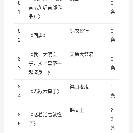
8
0
言诺奖后首部作
1
条
品）》
8
锦衣夜行
0
《回唐》
2
条
《我，大明皇
天策大酱君
8
0
子，拉上皇帝一
3
条
起造反！》
8
梁山老鬼
0
《无敌六皇子》
4
条
韩文里
?
8
《活着活着就懂
2
5
了》
条