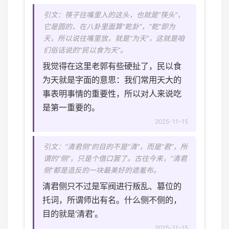
引文：筷子往嘴里入的这头，也就是“筷头”，
它是圆的，在八卦里面算“乾卦”，“乾”即为
天，所以说往嘴里放，就是“为天”，这就是咱
们俗话说的“民以食为天”。
我觉得在这里老郭有些硬扯了，民以食
为天就是字面的意思：我们常用天大的
事表明事情的重要性，所以对人来说吃
是第一重要的。
2025-11-15
引文：“清君侧”的目的不是“清”，而是“君”，所
谓的“侧”，只是个借口罢了。古往今来，“清君
侧”都是造反的一块最美好的遮羞布。
清君侧只不过是军阀进行叛乱、篡位的
托词，所谓师出有名。什么侧不侧的，
目的就是‘清君’。
2025-11-15