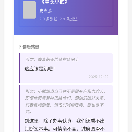
《亭长小武》
史杰鹏
? 0 条划线 ? 8 条想法
? 读后感想
引文：脊背朝天地躺在砖地上
这应该是趴吧！
2025-12-22
引文：小武知道自己并不是很有亲和力的人，
即便他愿意暂时巴结他们，跟他们搞好关系，
或者自掏腰包，请他们喝酒吃肉，那也做不
到。
到这里，除了办事认真，我们还看不出
其断案本事。可情商不高，城府圆滑不