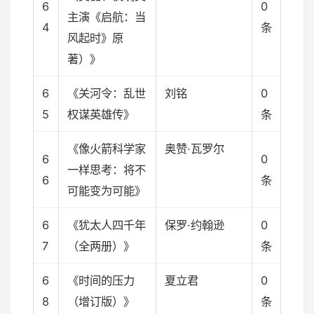
6
0
主演《启航：当
4
条
风起时》原
著）》
6
《关河令：乱世
刘铭
0
5
权谋英雄传》
条
《像火箭科学家
奥赞·瓦罗尔
6
0
一样思考：将不
6
条
可能变为可能》
6
《犹太人四千年
保罗·约翰逊
0
7
（全两册）》
条
6
《时间的压力
夏立君
0
8
（增订版）》
条