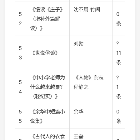
《慢读《庄子》
沈不周 竹间
5
0
（增补外篇解
2
条
读）》
刘勃
?
5
《世说俗谈》
11
3
条
《中小学老师为
《人物》杂志
?
5
什么越来越累？
程静之
1
4
（轻纪实）》
条
5
《余华中短篇小
余华
0
5
说集》
条
《古代人的衣食
王磊