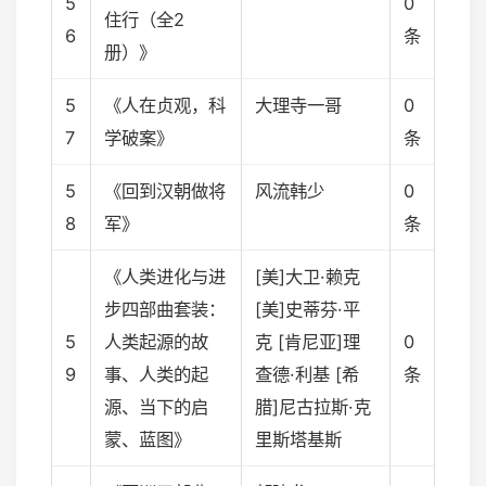
5
0
住行（全2
6
条
册）》
5
《人在贞观，科
大理寺一哥
0
7
学破案》
条
5
《回到汉朝做将
风流韩少
0
8
军》
条
《人类进化与进
[美]大卫·赖克
步四部曲套装：
[美]史蒂芬·平
5
人类起源的故
克 [肯尼亚]理
0
9
事、人类的起
查德·利基 [希
条
源、当下的启
腊]尼古拉斯·克
蒙、蓝图》
里斯塔基斯