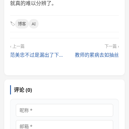
就真的难以分辨了。
🏷️
博客
AI
‹ 上一篇
下一篇 ›
范美忠不过是漏出了下面的‘小’
教师的累病去如抽丝
评论 (0)
昵称
邮箱