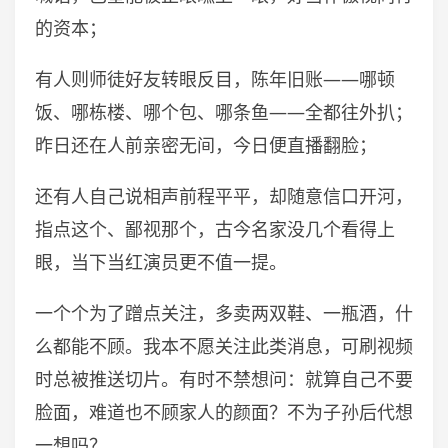
的资本；
有人则师徒好友转眼反目，陈年旧账——哪顿
饭、哪栋楼、哪个包、哪条鱼——全都往外扒；
昨日还在人前亲密无间，今日便直播翻脸；
还有人自己说相声前程平平，却随意信口开河，
指点这个、鄙视那个，古今名家没几个看得上
眼，当下当红演员更不值一提。
一个个为了蹭点关注，多卖两双鞋、一瓶酒，什
么都能不顾。我本不愿关注此类消息，可刷视频
时总被推送切片。有时不禁想问：就算自己不要
脸面，难道也不顾家人的颜面？不为子孙后代想
一想吗？