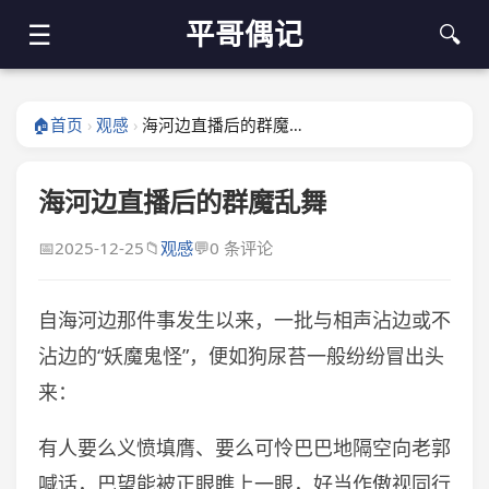
平哥偶记
☰
🔍
🏠
首页
观感
海河边直播后的群魔乱舞
›
›
海河边直播后的群魔乱舞
📅
2025-12-25
📁
观感
💬
0 条评论
自海河边那件事发生以来，一批与相声沾边或不
沾边的“妖魔鬼怪”，便如狗尿苔一般纷纷冒出头
来：
有人要么义愤填膺、要么可怜巴巴地隔空向老郭
喊话，巴望能被正眼瞧上一眼，好当作傲视同行