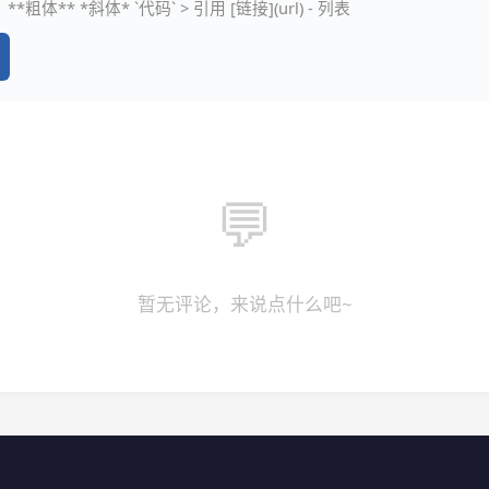
**粗体** *斜体* `代码` > 引用 [链接](url) - 列表
💬
暂无评论，来说点什么吧~