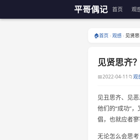
平哥偶记
首页
观
🏠
首页
观感
见贤思
›
›
见贤思齐
📅
📁
2022-04-11
观
见丑思齐、见恶
他们的“成功”
倡，也就应者寥
无论怎么会思考