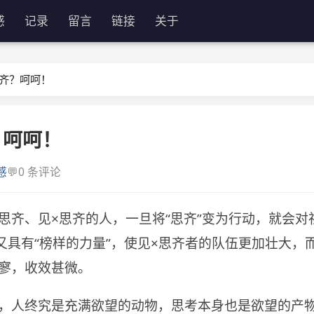
感
记录
留言
链接
关于
齐？呵呵！
？呵呵！
💬
感
0 条评论
思齐、见×思齐的人，一旦将“思齐”变为行动，就会对
，又具有“榜样的力量”，使见×思齐者的队伍更加壮大，而
寥，收效甚微。
，人终究是充满欲望的动物，思考本身也是欲望的产