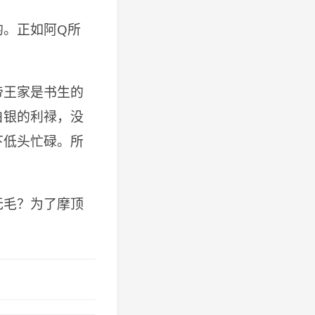
均。正如阿Q所
帝王家是书生的
白银的利禄，没
下低头忙碌。所
无毛？为了摩顶