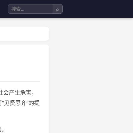
⌕
社会产生危害，
“见贤思齐”的提
物。