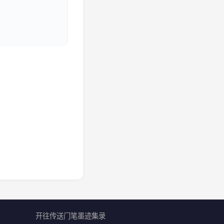
开往
传送门
笔墨迹
集录