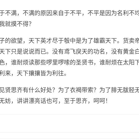
于不满，不满的原因来自于不平，不平是因为名利不
我就摸不得？
子的欲望，天下英才尽于彀中是为了雄霸天下。货卖
天下只是说说而已。没有鸢飞戾天的功名，没有黄金
色，谁耐烦读那些啰里啰嗦的圣贤书，谁耐烦在太阳
利来，天下攘攘皆为利往。
见贤思齐有什么好处？为了衣褐带索？为了腓无胈胫
无妨，讲讲漂亮话也可，至于思齐，呵呵！