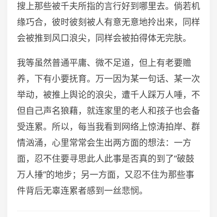
搜上那些被千夫所指的言行好到哪里去。倘若机
缘巧合，彼时彼刻被人有意无意地拎出来，同样
会被推到风口浪尖，同样会被拍得体无完肤。
我等虽然普通平庸、微不足道，但上有老要赡
养，下有小要抚育。万一因为某一句话、某一次
举动，被推上舆论的浪尖，遭千人踩万人唾，不
但自己声名狼藉，就连家里的老人和孩子也会备
受连累。所以，每当我看到网络上惊涛拍岸、群
情汹涌，心里常常会生出两方面的想法：一方
面，忍不住要寻思此人此事是否真的到了“破鼓
万人捶”的地步；另一方面，又忍不住为那些事
件背后无辜连累者感到一丝悲悯。