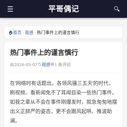
平哥偶记
☰
🔍
🏠
首页
观感
热门事件上的谨言慎行
›
›
热门事件上的谨言慎行
📅
2026-05-07
📁
观感
💬
1 条评论
在‘网络时有话题出，各领风骚三五天’的时代，
刷视频、看新闻免不了耳闻目染一些热门事件。
如我之辈从不会在事件刚爆发时，就急匆匆地摆
出义正辞严的姿态，更不会跟风起哄、推波助
澜。