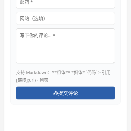
邮箱
网站
评论内容
支持 Markdown：**粗体** *斜体* `代码` > 引用
[链接](url) - 列表
📤
提交评论