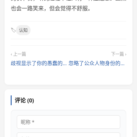
也会一路笑来，但会觉得不舒服。
🏷️
认知
‹ 上一篇
下一篇 ›
歧视显示了你的愚蠢的傲慢
忽略了公众人物身份的周炜
评论 (0)
昵称