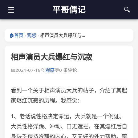
平哥偶记
☰
🔍
🏠
首页
观感
相声演员大兵爆红与沉寂
›
›
相声演员大兵爆红与沉寂
📅
2021-07-18
📁
观感
💬
0 条评论
看到一个关于相声演员大兵的帖子，介绍了其起
家爆红沉寂的历程。我感觉：
1、老话说性格决定命运，大兵就是一个例证。
大兵性格浮躁、冲动、口无遮拦，在其爆红后自
身缺乏保持冷静的内心，又无好的外力帮助。率