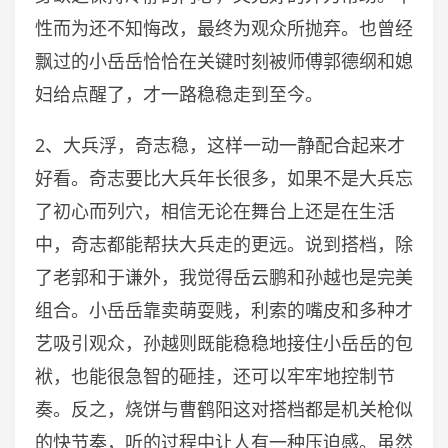
性而为还不知悔改，最终为观众所抛弃。也曾经
飘过的小岳岳恰恰在关键时刻被师傅郭德纲和媳
妇给点醒了，才一路稳稳走到至今。
2、大兵浮，奇志稳，这样一动一静配合起来才
好看。奇志要比大兵年长很多，如果不是大兵忘
了初心而列穴，相信无论在舞台上还是在生活
中，奇志都能帮扶大兵走的更远。说到搭档，除
了老郭和于谦外，我觉得岳云鹏和孙越也是完美
组合。小岳岳靠卖萌耍贱，利索的嘴皮和多种才
艺吸引观众，孙越则既能稳稳地接住小岳岳的包
袱，也能很急智的砸挂，还可以牢牢地控制节
奏。反之，烧饼与曹鹤阳这对搭档都是机关枪似
的快节奏，听的过程中让人有一种压迫感。虽然