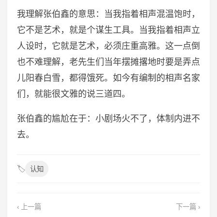
我理解张伯鑫的意思：当我指着相声混温饱时，
它不是艺术，就是个谋生工具。当我指着相声立
人设时，它就是艺术，必须庄重高雅。这一点倒
也不难理解，老先生们当年摆摊撂地时要是弄点
儿阳春白雪，都得饿死。如今有编制的相声名家
们，就能很文雅的说三道四。
张伯鑫的尴尬在于：小剧场火不了，体制内进不
去。
🏷️
认知
‹ 上一篇
下一篇 ›