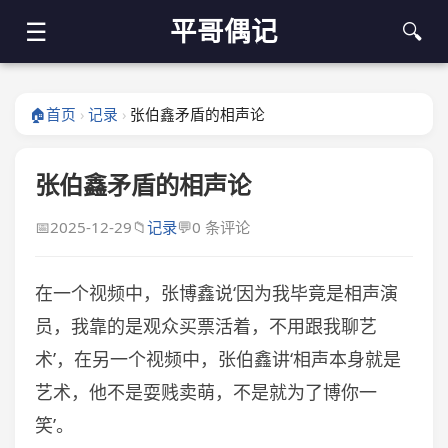
平哥偶记
☰
🔍
🏠
首页
记录
张伯鑫矛盾的相声论
›
›
张伯鑫矛盾的相声论
📅
2025-12-29
📁
记录
💬
0 条评论
在一个视频中，张博鑫说‘因为我毕竟是相声演
员，我靠的是观众买票活着，不用跟我聊艺
术’，在另一个视频中，张伯鑫讲‘相声本身就是
艺术，他不是耍贱卖萌，不是就为了博你一
笑’。