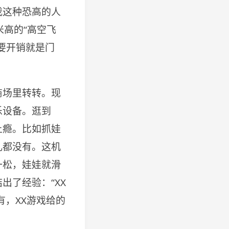
我这种恐高的人
米高的“高空飞
要开销就是门
商场里转转。现
乐设备。逛到
上瘾。比如抓娃
儿都没有。这机
一松，娃娃就滑
出了经验：“XX
有，XX游戏给的