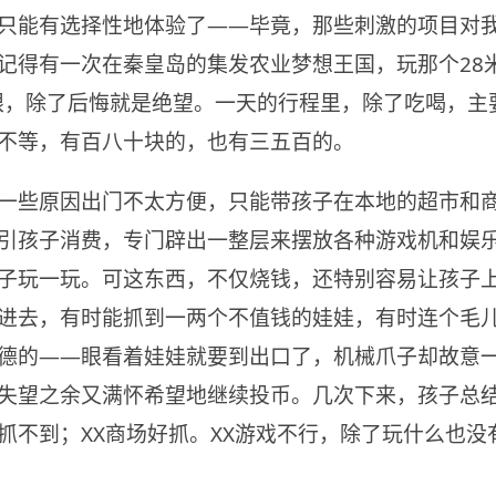
只能有选择性地体验了——毕竟，那些刺激的项目对
记得有一次在秦皇岛的集发农业梦想王国，玩那个28
眼，除了后悔就是绝望。一天的行程里，除了吃喝，主
不等，有百八十块的，也有三五百的。
一些原因出门不太方便，只能带孩子在本地的超市和
引孩子消费，专门辟出一整层来摆放各种游戏机和娱
子玩一玩。可这东西，不仅烧钱，还特别容易让孩子
进去，有时能抓到一两个不值钱的娃娃，有时连个毛
德的——眼看着娃娃就要到出口了，机械爪子却故意
失望之余又满怀希望地继续投币。几次下来，孩子总结
抓不到；XX商场好抓。XX游戏不行，除了玩什么也没