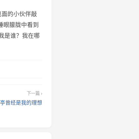
见面的小伙伴敲
睡眼朦胧中看到
‘我是谁？我在哪
下一篇 ›
亭曾经是我的理想