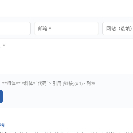
邮箱
网站
**粗体** *斜体* `代码` > 引用 [链接](url) - 列表
og