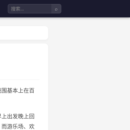
⌕
范围基本上在百
早上出发晚上回
；而游乐场、欢