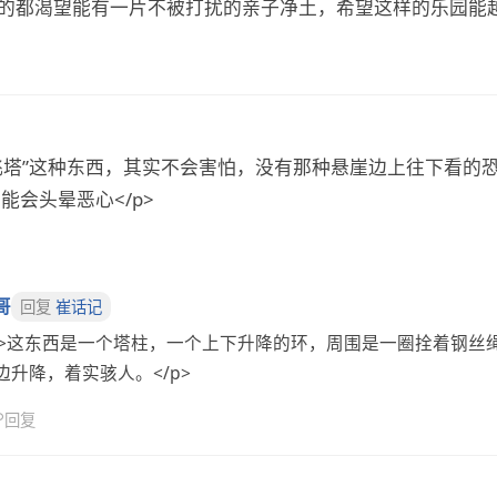
母的都渴望能有一片不被打扰的亲子净土，希望这样的乐园能越
空飞塔”这种东西，其实不会害怕，没有那种悬崖边上往下看的
能会头晕恶心</p>
哥
回复
崔话记
p>这东西是一个塔柱，一个上下升降的环，周围是一圈拴着钢丝
边升降，着实骇人。</p>
↩
回复