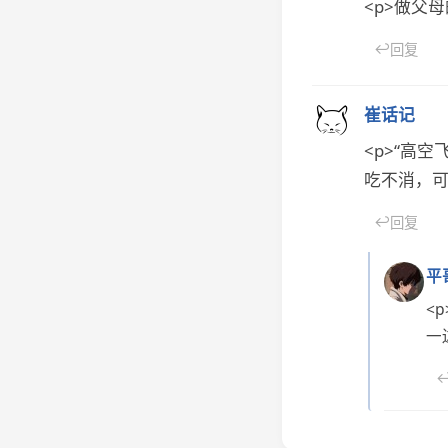
<p>做父
↩
回复
崔话记
<p>“高
吃不消，可
↩
回复
平
<
一