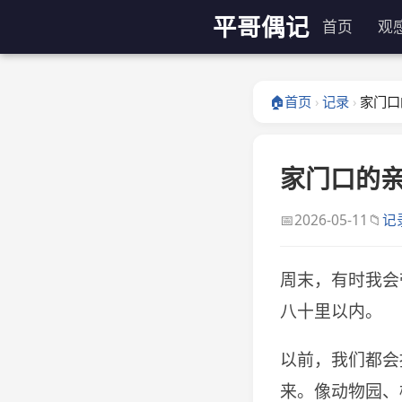
平哥偶记
首页
观
🏠
首页
记录
家门口
›
›
家门口的
📅
📁
2026-05-11
记
周末，有时我会
八十里以内。
以前，我们都会
来。像动物园、