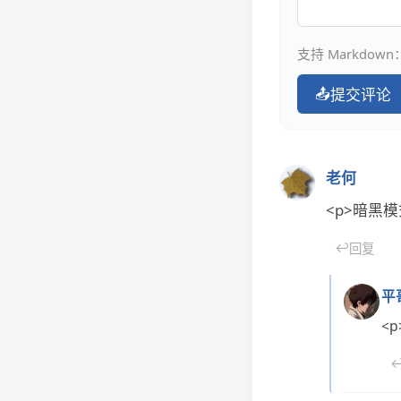
支持 Markdown：
📤
提交评论
老何
<p>暗黑
↩
回复
平
<