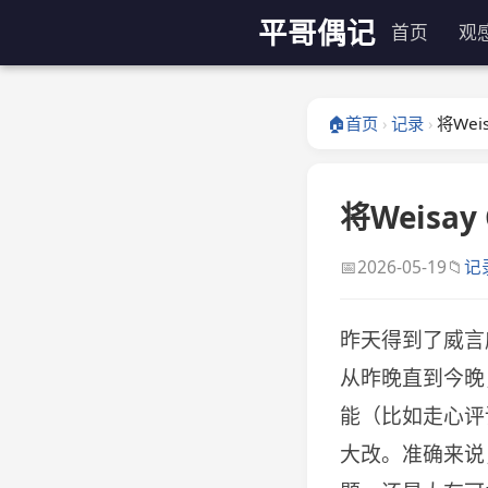
平哥偶记
首页
观
🏠
首页
记录
将Wei
›
›
将Weisay
📅
📁
2026-05-19
记
昨天得到了威言威
从昨晚直到今晚
能（比如走心评
大改。准确来说