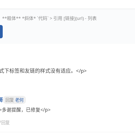
**粗体** *斜体* `代码` > 引用 [链接](url) - 列表
模式下标签和友链的样式没有适应。</p>
哥
回复
老何
p>多谢提醒，已修复</p>
↩
回复