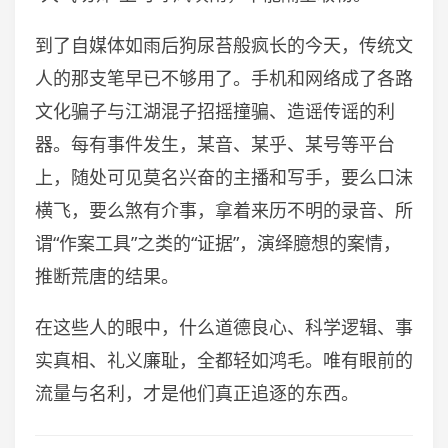
到了自媒体如雨后狗尿苔般疯长的今天，传统文
人的那支笔早已不够用了。手机和网络成了各路
文化骗子与江湖混子招摇撞骗、造谣传谣的利
器。每有事件发生，某音、某乎、某号等平台
上，随处可见莫名兴奋的主播和写手，要么口沫
横飞，要么煞有介事，拿着来历不明的录音、所
谓“作案工具”之类的“证据”，演绎臆想的案情，
推断荒唐的结果。
在这些人的眼中，什么道德良心、科学逻辑、事
实真相、礼义廉耻，全都轻如鸿毛。唯有眼前的
流量与名利，才是他们真正追逐的东西。