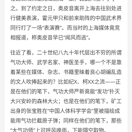
之。到了约定之日，奥皮音离开上海去往别处进
行健美表演，霍元甲只和前来助阵的中国武术界
同行打了一场“表演赛”。而当时的上海媒体竟竞
相报道，称奥皮音早已“闻风而逃”。
往近了看，二十世纪八九十年代层出不穷的所谓
气功大师、武学名家、神医圣手，哪一个不是靠
着某些在媒体、杂志、书籍里昧着良心胡编乱造
的文人吹捧起来的？比如纪X、柯XX之流——正
是在他们的笔下，气功大师严新竟能“发功”扑灭
大兴安岭的森林大火；也是在他们的笔下，矿工
出身的张宝胜在“中国人体科学学会”里被描绘成
能用气功拦截原子弹；同样在他们的笔下，那些
“大气功师”上可呼风唤雨，下能隔空取物。