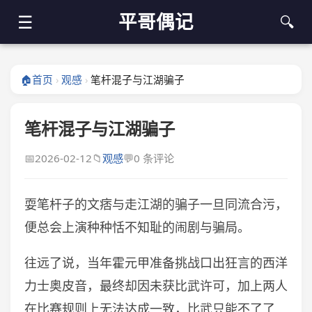
平哥偶记
☰
🔍
🏠
首页
观感
笔杆混子与江湖骗子
›
›
笔杆混子与江湖骗子
📅
2026-02-12
📁
观感
💬
0 条评论
耍笔杆子的文痞与走江湖的骗子一旦同流合污，
便总会上演种种恬不知耻的闹剧与骗局。
往远了说，当年霍元甲准备挑战口出狂言的西洋
力士奥皮音，最终却因未获比武许可，加上两人
在比赛规则上无法达成一致，比武只能不了了