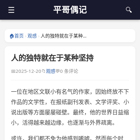
平哥偶记
☰
🔍
🏠
首页
观感
人的独特就在于某种坚持
›
›
人的独特就在于某种坚持
📅
2025-12-20
📁
观感
💬
0 条评论
一位在地区文联小有名气的作家，因始终放不下
作品的文学性，在报纸副刊发表、文学评奖、小
说出版等方面屡屡碰壁。最终，他的世界日益缩
小，活得越来越边缘，也逐渐与外界疏离。
或许，我们都不免为他感到唏嘘。然而每个时