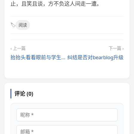
止，且笑且谈，方不负这人间走一遭。
🏷️
阅读
‹ 上一篇
下一篇 ›
抬抬头看看眼前与学生的圈养
纠结是否对bearblog升级
评论 (0)
昵称
邮箱