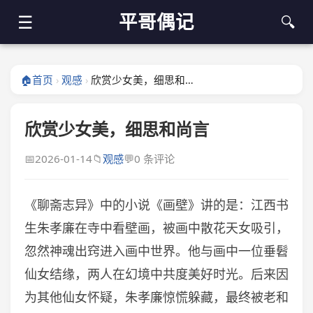
平哥偶记
☰
🔍
🏠
首页
观感
欣赏少女美，细思和尚言
›
›
欣赏少女美，细思和尚言
📅
2026-01-14
📁
观感
💬
0 条评论
《聊斋志异》中的小说《画壁》讲的是：江西书
生朱孝廉在寺中看壁画，被画中散花天女吸引，
忽然神魂出窍进入画中世界。他与画中一位垂髫
仙女结缘，两人在幻境中共度美好时光。后来因
为其他仙女怀疑，朱孝廉惊慌躲藏，最终被老和