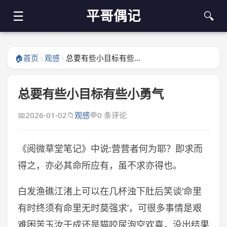
平哥偶记
☰
🔍
🏠
首页
观感
总要有些小目标有些小勇气
›
›
总要有些小目标有些小勇气
📅
2026-01-02
📁
观感
💬
0 条评论
《阅微草堂笔记》中说:营营者何为耶？即求而
得之，亦必其命所应有，虽不求亦得也。
白发渔礁江渚上可以在几杯浊下肚后笑谈‘命里
有时终须有命里无时莫强求’，可很多事情是艰
难困苦玉汝于成还是猫咬尿泡空欢喜，没出结果