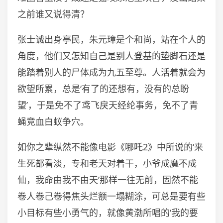
之前谁又说得清？
张士诚出身亭民，朱元璋是个和尚，站在个人的
角度，他们又怎知自己是别人登基的垫脚石还是
能踏着别人的尸体成为九五至尊。人活着就会为
欲望所累，总是‘有了的还想有，没有的总盼
望’，于是免不了鸢飞戾天经纶事务，免不了青
蝇竞血白蚁争穴。
如你之辈纵然不能像电影《哪吒2》中所说的‘来
生死都看淡，专和老天对着干，小爷成魔不成
仙，我命由我不由天’那样一往无前，固然不能
卷人卷己卷得焦头烂额一塌糊涂，可总是要有些
小目标有些小勇气的，就像黄渤所唱的‘我的要