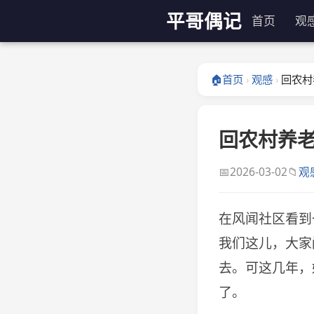
平哥偶记
首页
观
🏠
首页
观感
回农村
›
›
回农村养
📅
📁
2026-03-02
观
在风闻社区看到
我们这儿，大家
去。可这几年，
了。