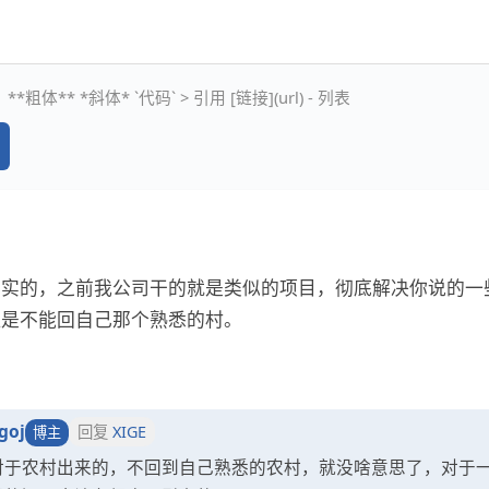
**粗体** *斜体* `代码` > 引用 [链接](url) - 列表
现实的，之前我公司干的就是类似的项目，彻底解决你说的一
但是不能回自己那个熟悉的村。
goj
回复
XIGE
博主
对于农村出来的，不回到自己熟悉的农村，就没啥意思了，对于