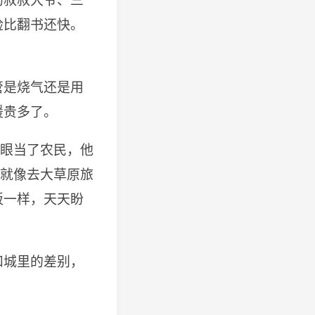
的叔叔大爷、三
脸比翻书还快。
管是烧气还是用
暖贵多了。
转眼当了农民，他
，就像去大草原旅
板一样，天天盼
和城里的差别，