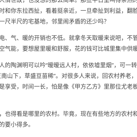
人情世故，也没想的那么简单。那些平日里叫得亲热
时和你东拉西扯，看着挺亲近，一旦牵扯到利益，翻
一尺半尺的宅基地，邻里闹矛盾的还少吗？
电、气、暖的开销也不低。就拿冬天取暖来说吧，不
空气能，要想屋里暖和舒服，花的钱可比城里集中供
人的陶渊明可以吟“暧暧远人村，依依墟里烟”，可一
豆南山下，草盛豆苗稀”。对很多人来说，回农村养老
是享受，时间一长，怕是像《甲方乙方》里那位尤老
，也得看是哪里的农村。毕竟，现在有些地方的农村
的要小得多。