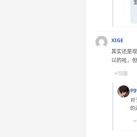
XIGE
其实还是
以的哈，
↩
回复
pg
对
的