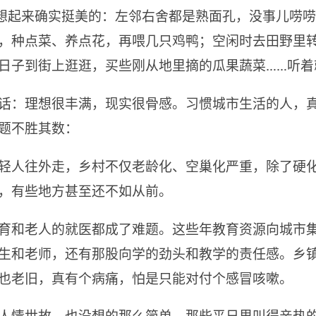
，想起来确实挺美的：左邻右舍都是熟面孔，没事儿唠
，种点菜、养点花，再喂几只鸡鸭；空闲时去田野里
日子到街上逛逛，买些刚从地里摘的瓜果蔬菜……听着
话：理想很丰满，现实很骨感。习惯城市生活的人，
题不胜其数：
轻人往外走，乡村不仅老龄化、空巢化严重，除了硬
，有些地方甚至还不如从前。
育和老人的就医都成了难题。这些年教育资源向城市
生和老师，还有那股向学的劲头和教学的责任感。乡
也老旧，真有个病痛，怕是只能对付个感冒咳嗽。