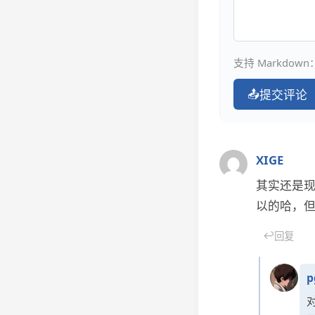
支持 Markdown：
📤
提交评论
XIGE
其实还是
以的哈，
↩
回复
p