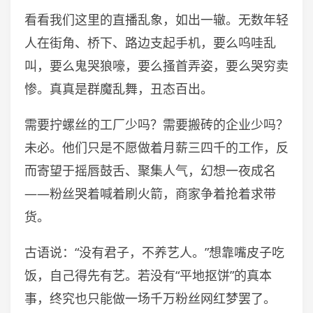
看看我们这里的直播乱象，如出一辙。无数年轻
人在街角、桥下、路边支起手机，要么呜哇乱
叫，要么鬼哭狼嚎，要么搔首弄姿，要么哭穷卖
惨。真真是群魔乱舞，丑态百出。
需要拧螺丝的工厂少吗？需要搬砖的企业少吗？
未必。他们只是不愿做着月薪三四千的工作，反
而寄望于摇唇鼓舌、聚集人气，幻想一夜成名
——粉丝哭着喊着刷火箭，商家争着抢着求带
货。
古语说：“没有君子，不养艺人。”想靠嘴皮子吃
饭，自己得先有艺。若没有“平地抠饼”的真本
事，终究也只能做一场千万粉丝网红梦罢了。