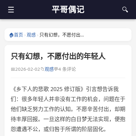
平哥偶记
☰
🔍
🏠
首页
观感
只有幻想，不愿付出的年轻人
›
›
只有幻想，不愿付出的年轻人
📅
2026-02-02
📁
观感
💬
4 条评论
《乡下人的悲歌 2025 修订版》引言想告诉我
们：很多年轻人并非没有工作的机会，问题在于
他们缺乏努力工作的认知。不愿辛苦付出，却期
待丰厚回报。一旦这样的白日梦无法实现，便抱
怨遭遇不公，或归咎于所谓的阶层固化。