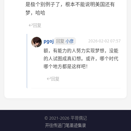
是极个别例子了，根本不能说明美国还有
梦，哈哈
↩
回复
pgoj
2026-02-02 07:57
回复
小彦
额，有能力的人努力实现梦想，没能
的人试图成真幻想。或许，哪个时代
哪个地方都是这样吧！
↩
回复
© 2021-2026 平哥偶记
开往
传送门
笔墨迹
集录