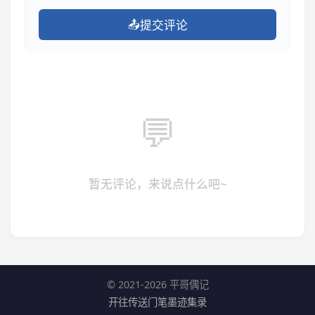
📤
提交评论
💬
暂无评论，来说点什么吧~
© 2021-2026 平哥偶记
开往
传送门
笔墨迹
集录