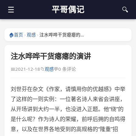
平哥偶记
☰
🔍
🏠
首页
观感
注水哗哗干货瘪瘪的演讲
›
›
注水哗哗干货瘪瘪的演讲
📅
2021-12-18
📁
观感
💬
0 条评论
刘世芬在杂文《作家，请慎用你的优越感》中举
了这样的一则实例：一位著名诗人来省会讲座，
从开场讲到大约一半，也没进入正题。他“绕”的
是什么呢？作为诗人的荣耀，前呼后拥的自鸣得
意，以及在世界各地受到的高规格的“隆重”招