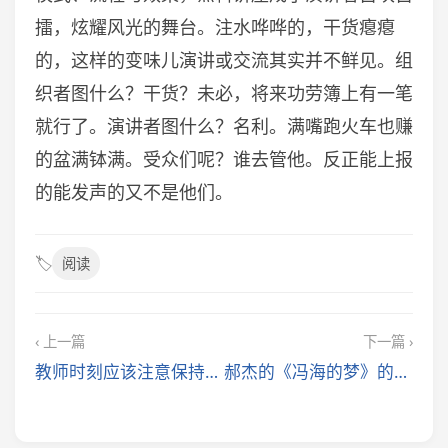
擂，炫耀风光的舞台。注水哗哗的，干货瘪瘪
的，这样的变味儿演讲或交流其实并不鲜见。组
织者图什么？干货？未必，将来功劳簿上有一笔
就行了。演讲者图什么？名利。满嘴跑火车也赚
的盆满钵满。受众们呢？谁去管他。反正能上报
的能发声的又不是他们。
🏷️
阅读
‹ 上一篇
下一篇 ›
教师时刻应该注意保持理智与克制
郝杰的《冯海的梦》的先锋性