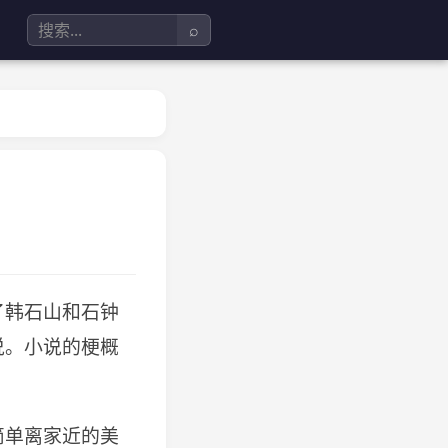
⌕
了韩石山和石钟
说。小说的梗概
简单离家近的美