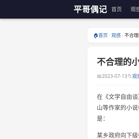
平哥偶记
首页
观
🏠
首页
观感
不合理
›
›
不合理的
📅
📁
2023-07-13
观
在《文学自由谈
山等作家的小说
是：
某乡政府向下级