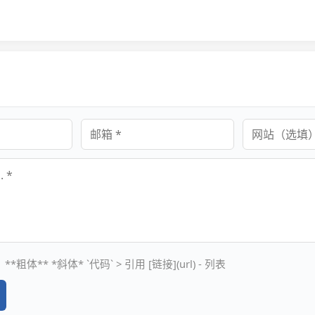
邮箱
网站
**粗体** *斜体* `代码` > 引用 [链接](url) - 列表