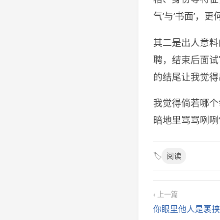
气’与‘书面’，
其二是出人意料
聘，结束后面试
的结尾让我觉得
我觉得倘若哪个
暗地里骂骂咧咧
🏷️
阅读
‹ 上一篇
你眼里他人是裹挟